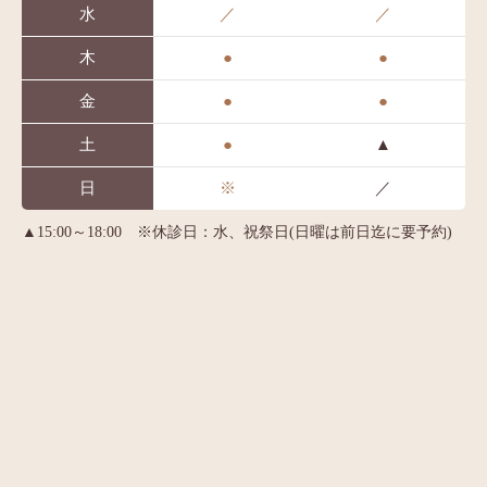
水
／
／
木
●
●
金
●
●
土
●
▲
日
※
／
▲15:00～18:00 ※休診日：水、祝祭日(日曜は前日迄に要予約)