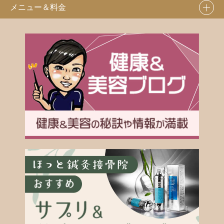
メニュー＆料金
骨盤整体
外反母趾専門治療
症状一覧
カッピング療法
骨盤のゆがみ
鍼灸治療
腰痛・ぎっくり腰
イトオテルミー
野球肩
猫背矯正コース
肩こり・首こり
美容鍼
テニス肘
ハイボルテージ療法
ストレートネック
四十肩・五十肩
ゴルフ肘
股関節痛
腱鞘炎
坐骨神経痛