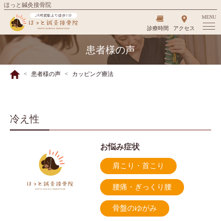
ほっと鍼灸接骨院
MENU
診療時間
アクセス
患者様の声
患者様の声
カッピング療法
冷え性
お悩み症状
肩こり・首こり
腰痛・ぎっくり腰
骨盤のゆがみ