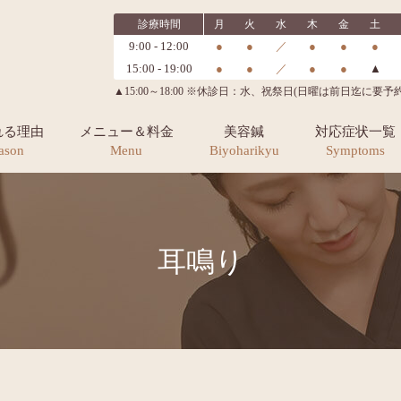
診療時間
月
火
水
木
金
土
9:00 - 12:00
●
●
／
●
●
●
15:00 - 19:00
●
●
／
●
●
▲
▲15:00～18:00 ※休診日：水、祝祭日(日曜は前日迄に要予約
れる理由
メニュー＆料金
美容鍼
対応症状一覧
ason
Menu
Biyoharikyu
Symptoms
耳鳴り