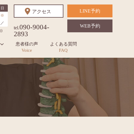
日
LINE予約
アクセス
※
／
090-9004-
WEB予約
tel.
)
2893
患者様の声
よくある質問
Voice
FAQ