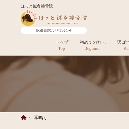
ほっと鍼灸接骨院
JR都賀駅より徒歩1分
トップ
初めての方へ
選ば
Top
Beginner
Re
耳鳴り