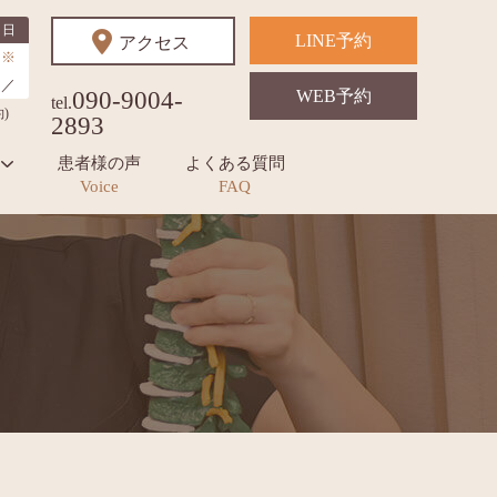
日
LINE予約
アクセス
※
／
090-9004-
WEB予約
tel.
)
2893
患者様の声
よくある質問
Voice
FAQ