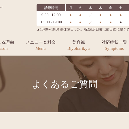
院」
診療時間
月
火
水
木
金
土
9:00 - 12:00
●
●
／
●
●
●
15:00 - 19:00
●
●
／
●
●
▲
▲15:00～18:00 ※休診日：水、祝祭日(日曜は前日迄に要予約
れる理由
メニュー＆料金
美容鍼
対応症状一覧
ason
Menu
Biyoharikyu
Symptoms
よくあるご質問