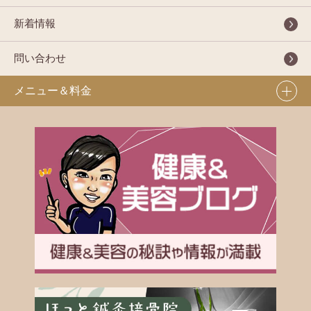
新着情報
問い合わせ
メニュー＆料金
骨盤整体
外反母趾専門治療
症状一覧
カッピング療法
骨盤のゆがみ
鍼灸治療
腰痛・ぎっくり腰
イトオテルミー
野球肩
猫背矯正コース
肩こり・首こり
美容鍼
テニス肘
ハイボルテージ療法
ストレートネック
四十肩・五十肩