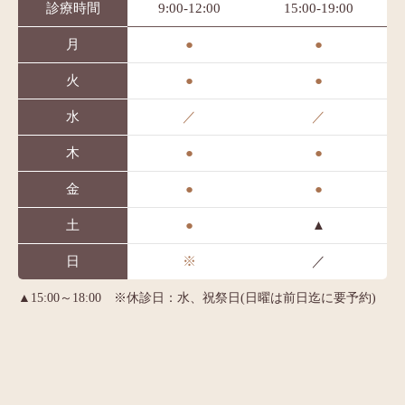
診療時間
9:00-12:00
15:00-19:00
月
●
●
火
●
●
水
／
／
木
●
●
金
●
●
土
●
▲
日
※
／
▲15:00～18:00 ※休診日：水、祝祭日(日曜は前日迄に要予約)