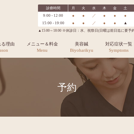
診療時間
月
火
水
木
金
土
9:00 - 12:00
●
●
／
●
●
●
15:00 - 19:00
●
●
／
●
●
▲
▲15:00～18:00 ※休診日：水、祝祭日(日曜は前日迄に要予約
れる理由
メニュー＆料金
美容鍼
対応症状一覧
ason
Menu
Biyoharikyu
Symptoms
予約