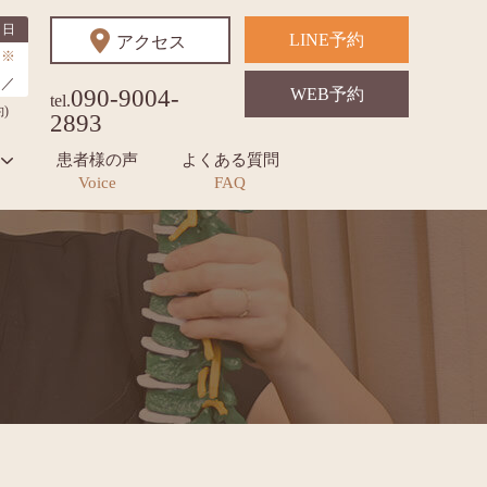
日
LINE予約
アクセス
※
／
090-9004-
WEB予約
tel.
)
2893
患者様の声
よくある質問
Voice
FAQ