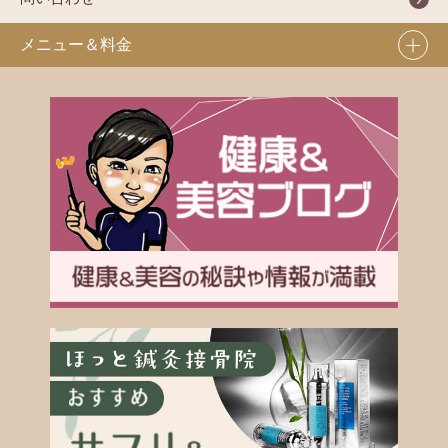
メニュー＆料金
骨盤整体
外反母趾専門治療
症状一覧
カッピング療法
骨盤のゆがみ
鍼灸治療
腰痛・ぎっくり腰
イトオテルミー
野球肩
猫背矯正コース
肩こり・首こり
美容鍼
テニス肘
ハイボルテージ療法
ストレートネック
四十肩・五十肩
ゴルフ肘
股関節痛
腱鞘炎