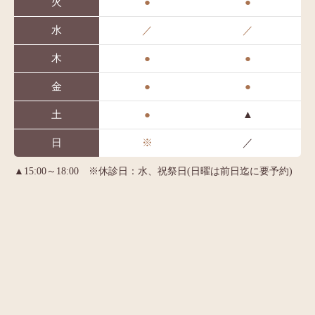
火
●
●
水
／
／
木
●
●
金
●
●
土
●
▲
日
※
／
▲15:00～18:00 ※休診日：水、祝祭日(日曜は前日迄に要予約)